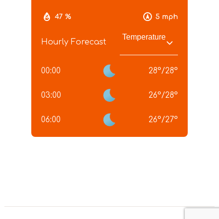
47 %
5 mph
Hourly Forecast
00:00
28
°
/
28
°
03:00
26
°
/
28
°
06:00
26
°
/
27
°