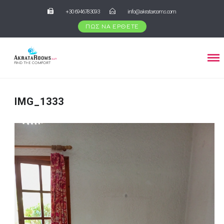
+30 6946783093
info@akratarooms.com
ΠΩΣ ΝΑ ΕΡΘΕΤΕ
IMG_1333