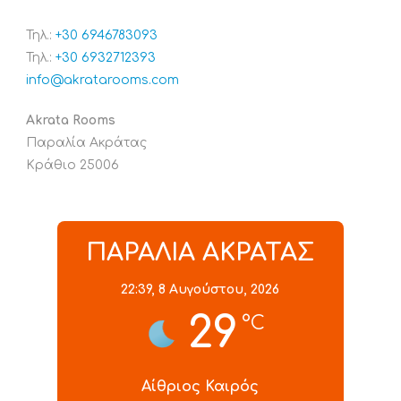
Τηλ.:
+30 6946783093
Τηλ.:
+30 6932712393
info@akratarooms.com
Akrata Rooms
Παραλία Ακράτας
Κράθιο 25006
ΠΑΡΑΛΙΑ ΑΚΡΑΤΑΣ
22:39,
8 Αυγούστου, 2026
29
°C
Αίθριος Καιρός